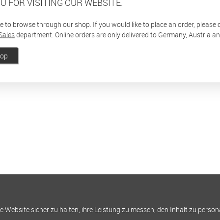
U FOR VISITING OUR WEBSITE.
ee to browse through our shop. If you would like to place an order, please
Sales
department. Online orders are only delivered to Germany, Austria a
hop
Website sicher zu halten, ihre Leistung zu messen, den Inhalt zu person