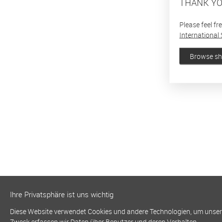
THANK YO
Please feel fr
International 
Browse s
Ihre Privatsphäre ist uns wichtig
Diese Website verwendet Cookies und andere Technologien, um unsere 
Zweck erfassen wir Daten über Benutzer und deren Verhalten.