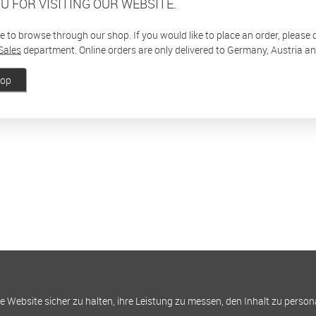
U FOR VISITING OUR WEBSITE.
ee to browse through our shop. If you would like to place an order, please
Sales
department. Online orders are only delivered to Germany, Austria a
hop
Website sicher zu halten, ihre Leistung zu messen, den Inhalt zu person