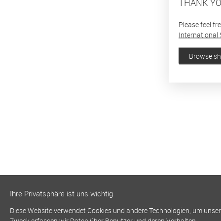
THANK YO
Please feel fr
International 
Browse s
Ihre Privatsphäre ist uns wichtig
Diese Website verwendet Cookies und andere Technologien, um unsere 
Zweck erfassen wir Daten über Benutzer und deren Verhalten.