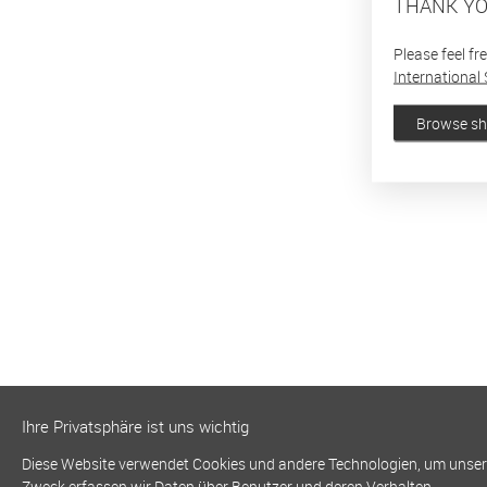
THANK YO
Please feel fr
International 
Browse s
Ihre Privatsphäre ist uns wichtig
Diese Website verwendet Cookies und andere Technologien, um unsere 
Zweck erfassen wir Daten über Benutzer und deren Verhalten.