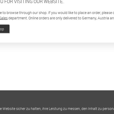
U FOR VISITING OUR WEBSITE.
ee to browse through our shop. If you would like to place an order, please
Sales
department. Online orders are only delivered to Germany, Austria a
hop
Website sicher zu halten, ihre Leistung zu messen, den Inhalt zu person