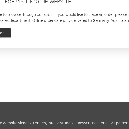
U FOR VISITING OUR WEBSITE.
ee to browse through our shop. If you would like to place an order, please
Sales
department. Online orders are only delivered to Germany, Austria a
hop
Website sicher zu halten, ihre Leistung zu messen, den Inhalt zu person