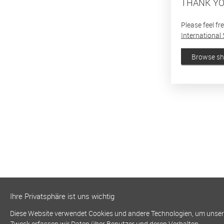
THANK YO
Please feel fr
International 
Browse s
Ihre Privatsphäre ist uns wichtig
Diese Website verwendet Cookies und andere Technologien, um unsere 
Zweck erfassen wir Daten über Benutzer und deren Verhalten.