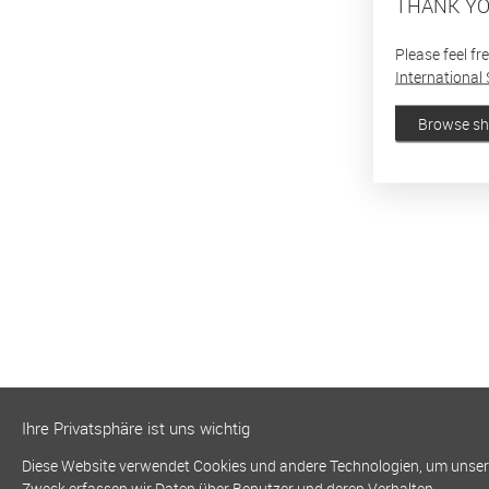
THANK YO
Please feel fr
International 
Browse s
Ihre Privatsphäre ist uns wichtig
Diese Website verwendet Cookies und andere Technologien, um unsere 
Zweck erfassen wir Daten über Benutzer und deren Verhalten.