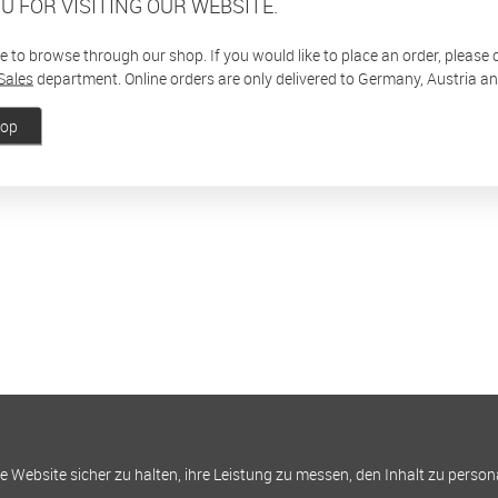
U FOR VISITING OUR WEBSITE.
ee to browse through our shop. If you would like to place an order, please
Sales
department. Online orders are only delivered to Germany, Austria a
hop
Website sicher zu halten, ihre Leistung zu messen, den Inhalt zu person