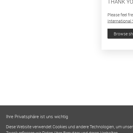
THANK YO
Please feel fr
International 
Browse s
Ihre Privatsphäre ist uns wichtig
Diese Website verwendet Cookies und andere Technologien, um unsere 
Zweck erfassen wir Daten über Benutzer und deren Verhalten.