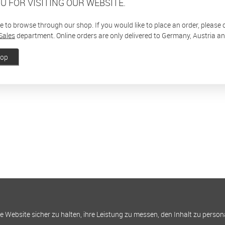
U FOR VISITING OUR WEBSITE.
ee to browse through our shop. If you would like to place an order, please
Sales
department. Online orders are only delivered to Germany, Austria a
hop
Website sicher zu halten, ihre Leistung zu messen, den Inhalt zu person