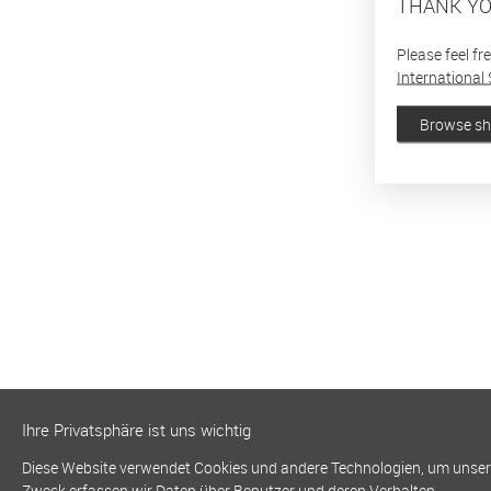
THANK YO
Please feel fr
International 
Browse s
Ihre Privatsphäre ist uns wichtig
Diese Website verwendet Cookies und andere Technologien, um unsere 
Zweck erfassen wir Daten über Benutzer und deren Verhalten.