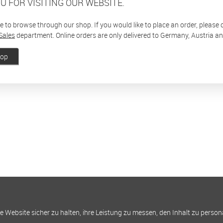
U FOR VISITING OUR WEBSITE.
ee to browse through our shop. If you would like to place an order, please
Sales
department. Online orders are only delivered to Germany, Austria a
hop
Website sicher zu halten, ihre Leistung zu messen, den Inhalt zu person