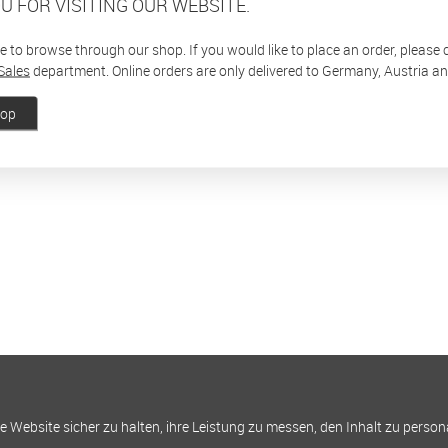
U FOR VISITING OUR WEBSITE.
ee to browse through our shop. If you would like to place an order, please
Sales
department. Online orders are only delivered to Germany, Austria a
hop
Website sicher zu halten, ihre Leistung zu messen, den Inhalt zu person