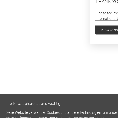
THANK YO
Please feel fr
International 
Browse s
Ihre Privatsphäre ist uns wichtig
Diese Website verwendet Cookies und andere Technologien, um unsere 
Zweck erfassen wir Daten über Benutzer und deren Verhalten.