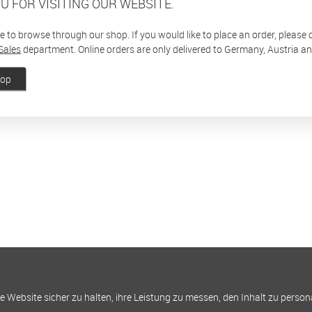
U FOR VISITING OUR WEBSITE.
ee to browse through our shop. If you would like to place an order, please
Sales
department. Online orders are only delivered to Germany, Austria a
hop
Website sicher zu halten, ihre Leistung zu messen, den Inhalt zu person