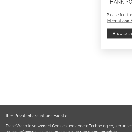
THANK YO
Please feel fr
International 
Browse s
Ihre Privatsphäre ist uns wichtig
Diese Website verwendet Cookies und andere Technologien, um unsere 
Zweck erfassen wir Daten über Benutzer und deren Verhalten.