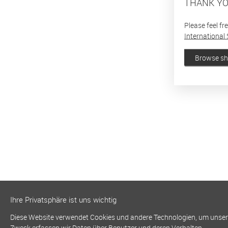
THANK YO
Please feel fr
International 
Browse s
Ihre Privatsphäre ist uns wichtig
Diese Website verwendet Cookies und andere Technologien, um unsere 
Zweck erfassen wir Daten über Benutzer und deren Verhalten.