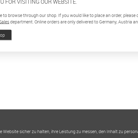
U FOR VISITING OUR WEBSITE.
ee to browse through our shop. If you would like to place an order, please
Sales
department. Online orders are only delivered to Germany, Austria a
hop
Website sicher zu halten, ihre Leistung zu messen, den Inhalt zu person