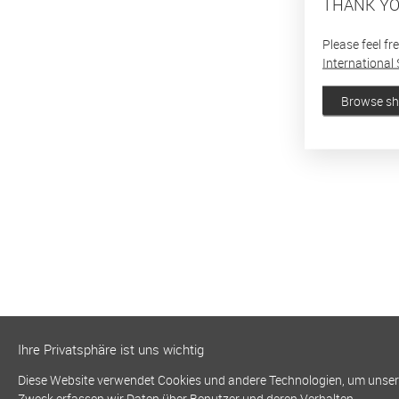
THANK YO
Please feel fr
International 
Browse s
Ihre Privatsphäre ist uns wichtig
Diese Website verwendet Cookies und andere Technologien, um unsere 
Zweck erfassen wir Daten über Benutzer und deren Verhalten.