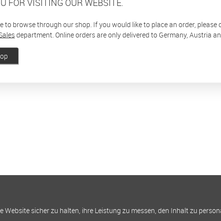
U FOR VISITING OUR WEBSITE.
ee to browse through our shop. If you would like to place an order, please
Sales
department. Online orders are only delivered to Germany, Austria a
hop
Website sicher zu halten, ihre Leistung zu messen, den Inhalt zu person