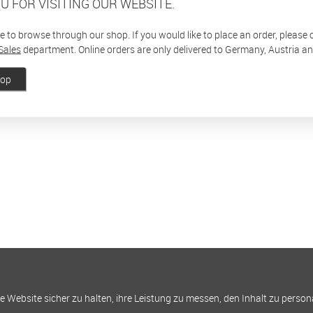
U FOR VISITING OUR WEBSITE.
ee to browse through our shop. If you would like to place an order, please
Sales
department. Online orders are only delivered to Germany, Austria a
hop
Website sicher zu halten, ihre Leistung zu messen, den Inhalt zu person