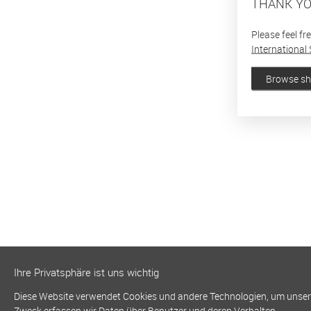
THANK YO
Please feel fr
International 
Browse s
Ihre Privatsphäre ist uns wichtig
Diese Website verwendet Cookies und andere Technologien, um unsere 
Zweck erfassen wir Daten über Benutzer und deren Verhalten.