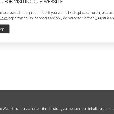
U FOR VISITING OUR WEBSITE.
ee to browse through our shop. If you would like to place an order, please
Sales
department. Online orders are only delivered to Germany, Austria a
hop
Website sicher zu halten, ihre Leistung zu messen, den Inhalt zu person