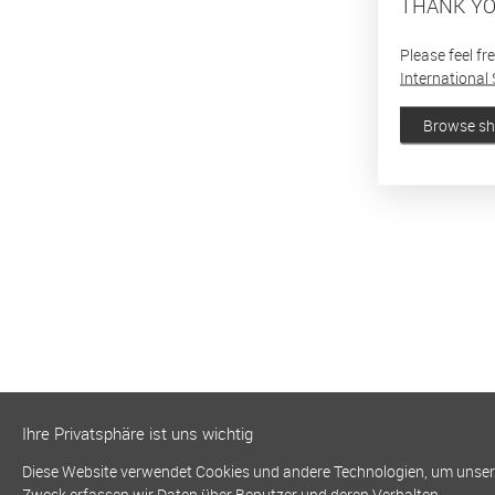
THANK YO
Please feel fr
International 
Browse s
Ihre Privatsphäre ist uns wichtig
Diese Website verwendet Cookies und andere Technologien, um unsere 
Zweck erfassen wir Daten über Benutzer und deren Verhalten.