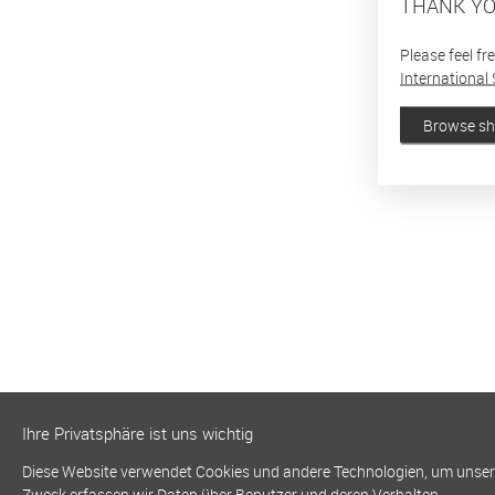
THANK YO
Please feel fr
International 
Browse s
Ihre Privatsphäre ist uns wichtig
Diese Website verwendet Cookies und andere Technologien, um unsere 
Zweck erfassen wir Daten über Benutzer und deren Verhalten.