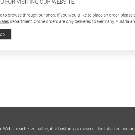
U FOR VISITING OUR WEBSITE.
ee to browse through our shop. If you would like to place an order, please
Sales
department. Online orders are only delivered to Germany, Austria a
hop
Website sicher zu halten, ihre Leistung zu messen, den Inhalt zu person