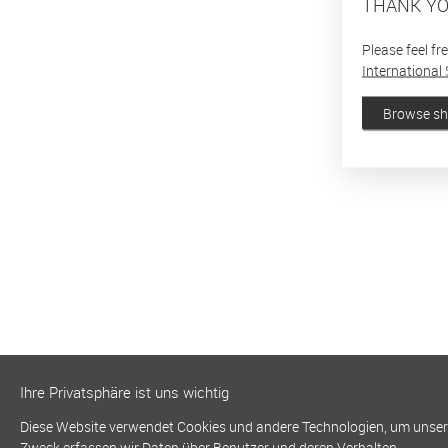
THANK YO
Please feel fr
International 
Browse s
Ihre Privatsphäre ist uns wichtig
Diese Website verwendet Cookies und andere Technologien, um unsere 
Zweck erfassen wir Daten über Benutzer und deren Verhalten.