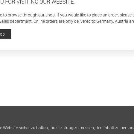
U FOR VISITING OUR WEBSITE.
ee to browse through our shop. If you would like to place an order, please
Sales
department. Online orders are only delivered to Germany, Austria a
hop
Website sicher zu halten, ihre Leistung zu messen, den Inhalt zu person