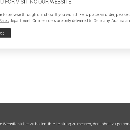
U FOR VISITING OUR WEBSITE.
ee to browse through our shop. If you would like to place an order, please
Sales
department. Online orders are only delivered to Germany, Austria a
hop
Website sicher zu halten, ihre Leistung zu messen, den Inhalt zu person