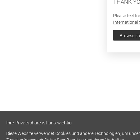
THANK YO
Please feel fr
International 
Browse s
Ihre Privatsphäre ist uns wichtig
Diese Website verwendet Cookies und andere Technologien, um unsere 
Zweck erfassen wir Daten über Benutzer und deren Verhalten.