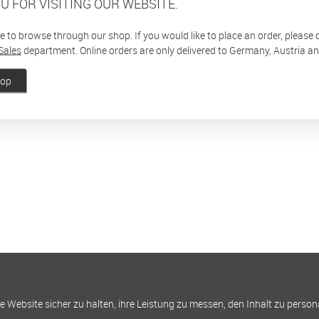
U FOR VISITING OUR WEBSITE.
ee to browse through our shop. If you would like to place an order, please
Sales
department. Online orders are only delivered to Germany, Austria a
hop
Website sicher zu halten, ihre Leistung zu messen, den Inhalt zu person