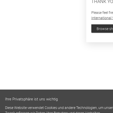
THANK YO
Please feel fr
International 
Browse s
Ihre Privatsphäre ist uns wichtig
Diese Website verwendet Cookies und andere Technologien, um unsere 
Zweck erfassen wir Daten über Benutzer und deren Verhalten.