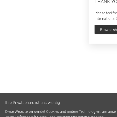
THANK YO
Please feel fr
International 
Browse s
Ihre Privatsphäre ist uns wichtig
Diese Website verwendet Cookies und andere Technologien, um unsere 
Zweck erfassen wir Daten über Benutzer und deren Verhalten.