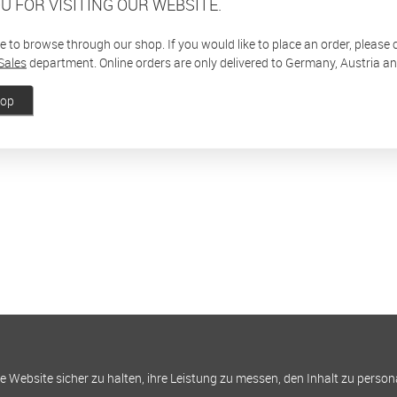
U FOR VISITING OUR WEBSITE.
ee to browse through our shop. If you would like to place an order, please
Sales
department. Online orders are only delivered to Germany, Austria a
hop
Website sicher zu halten, ihre Leistung zu messen, den Inhalt zu person