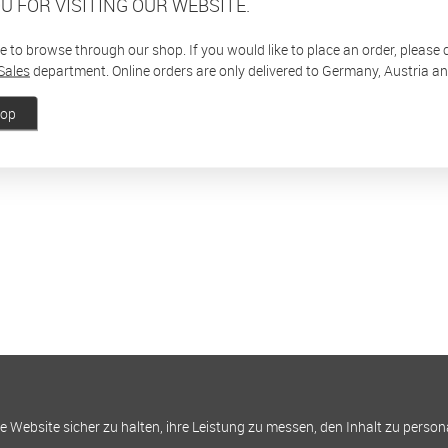
U FOR VISITING OUR WEBSITE.
ee to browse through our shop. If you would like to place an order, please
Sales
department. Online orders are only delivered to Germany, Austria a
hop
Website sicher zu halten, ihre Leistung zu messen, den Inhalt zu person