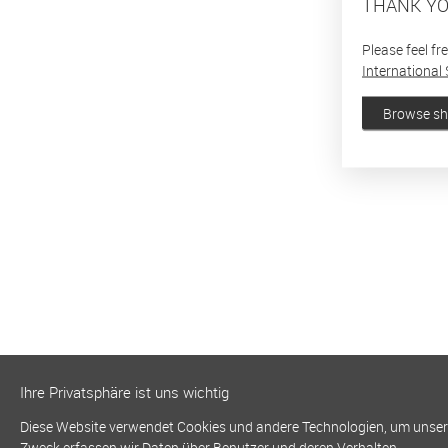
THANK YO
Please feel fr
International 
Browse s
Ihre Privatsphäre ist uns wichtig
Diese Website verwendet Cookies und andere Technologien, um unsere 
Zweck erfassen wir Daten über Benutzer und deren Verhalten.