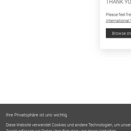
THANK YO
Please feel fr
International 
Browse s
Ihre Privatsphäre ist uns wichtig
Diese Website verwendet Cookies und andere Technologien, um unsere 
Zweck erfassen wir Daten über Benutzer und deren Verhalten.