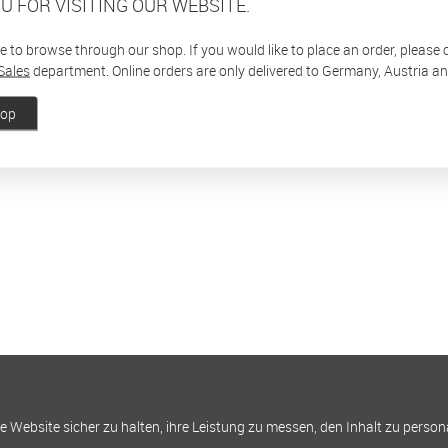
U FOR VISITING OUR WEBSITE.
ee to browse through our shop. If you would like to place an order, please
Sales
department. Online orders are only delivered to Germany, Austria a
hop
Website sicher zu halten, ihre Leistung zu messen, den Inhalt zu person