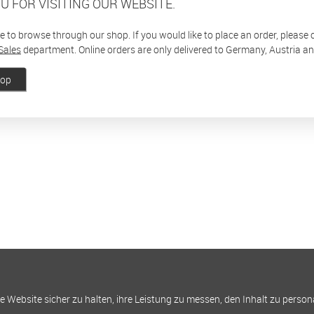
U FOR VISITING OUR WEBSITE.
ee to browse through our shop. If you would like to place an order, please
Sales
department. Online orders are only delivered to Germany, Austria a
hop
Website sicher zu halten, ihre Leistung zu messen, den Inhalt zu person