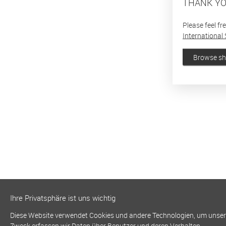
THANK YO
Please feel fr
International 
Browse s
Ihre Privatsphäre ist uns wichtig
Diese Website verwendet Cookies und andere Technologien, um unsere 
Zweck erfassen wir Daten über Benutzer und deren Verhalten.