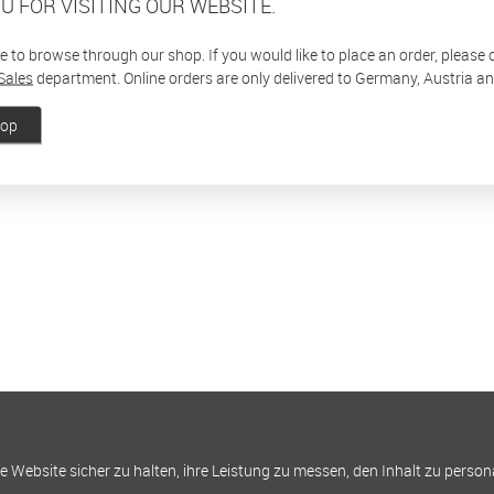
U FOR VISITING OUR WEBSITE.
ee to browse through our shop. If you would like to place an order, please
Sales
department. Online orders are only delivered to Germany, Austria a
hop
Website sicher zu halten, ihre Leistung zu messen, den Inhalt zu person