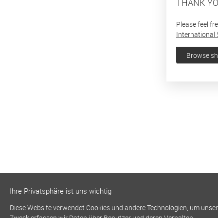
THANK YO
Please feel fr
International 
Browse s
Ihre Privatsphäre ist uns wichtig
Diese Website verwendet Cookies und andere Technologien, um unsere 
Zweck erfassen wir Daten über Benutzer und deren Verhalten.