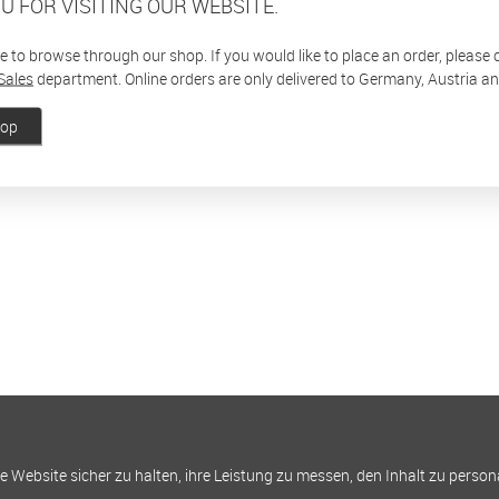
U FOR VISITING OUR WEBSITE.
ee to browse through our shop. If you would like to place an order, please
Sales
department. Online orders are only delivered to Germany, Austria a
hop
Website sicher zu halten, ihre Leistung zu messen, den Inhalt zu person