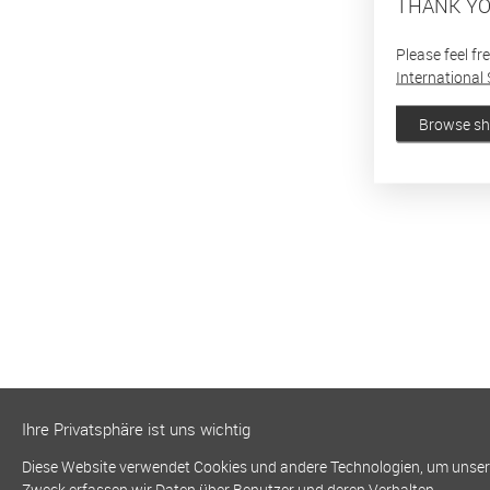
THANK YO
Please feel fr
International 
Browse s
Ihre Privatsphäre ist uns wichtig
Diese Website verwendet Cookies und andere Technologien, um unsere 
Zweck erfassen wir Daten über Benutzer und deren Verhalten.