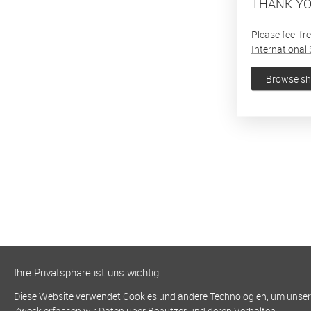
THANK YO
Please feel fr
International 
Browse s
Ihre Privatsphäre ist uns wichtig
Diese Website verwendet Cookies und andere Technologien, um unsere 
Zweck erfassen wir Daten über Benutzer und deren Verhalten.