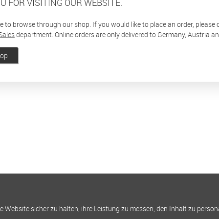
U FOR VISITING OUR WEBSITE.
ee to browse through our shop. If you would like to place an order, please
Sales
department. Online orders are only delivered to Germany, Austria a
hop
Website sicher zu halten, ihre Leistung zu messen, den Inhalt zu person