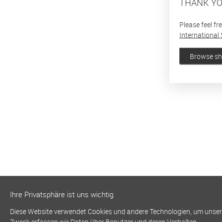
THANK YO
Please feel fr
International 
Browse s
Ihre Privatsphäre ist uns wichtig
Diese Website verwendet Cookies und andere Technologien, um unsere 
Zweck erfassen wir Daten über Benutzer und deren Verhalten.