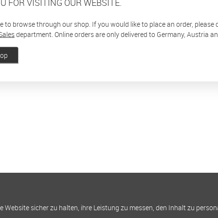
U FOR VISITING OUR WEBSITE.
ee to browse through our shop. If you would like to place an order, please
Sales
department. Online orders are only delivered to Germany, Austria a
hop
Website sicher zu halten, ihre Leistung zu messen, den Inhalt zu person