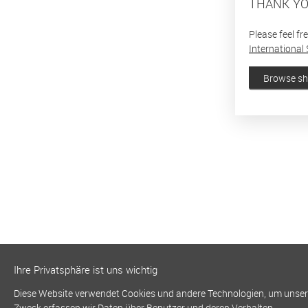
THANK YO
Please feel fr
International 
Browse s
Ihre Privatsphäre ist uns wichtig
Diese Website verwendet Cookies und andere Technologien, um unsere 
Zweck erfassen wir Daten über Benutzer und deren Verhalten.