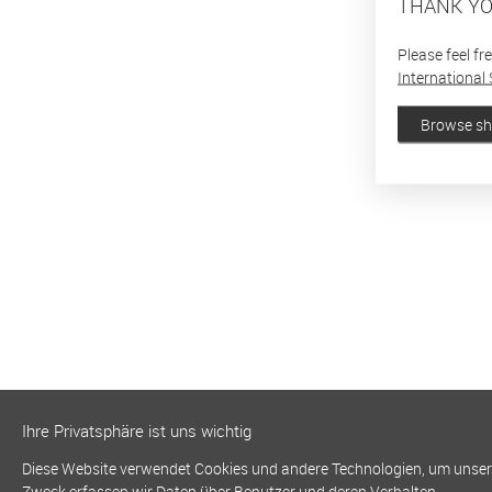
THANK YO
Please feel fr
International 
Browse s
Ihre Privatsphäre ist uns wichtig
Diese Website verwendet Cookies und andere Technologien, um unsere 
Zweck erfassen wir Daten über Benutzer und deren Verhalten.